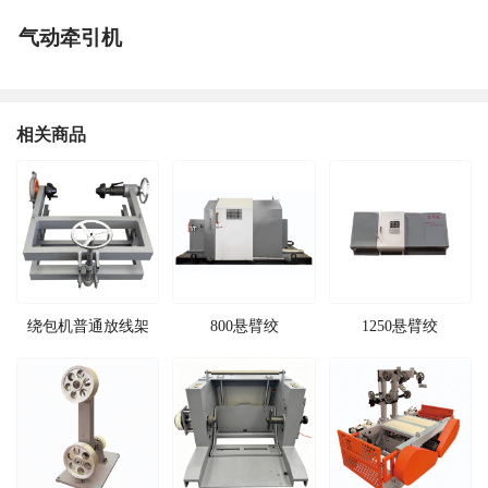
气动牵引机
相关商品
绕包机普通放线架
800悬臂绞
1250悬臂绞