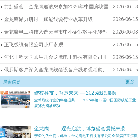
共赴盛会｜金龙鹰邀请您参加2026年中国廊坊国
2026-06-18
际经济贸易洽谈会
金龙鹰聚力研讨，赋能线缆行业改革升级
2026-06-15
金龙鹰电工科技入选天津市中小企业数字化转型
2026-06-08
服务商（第十二批）
正飞线缆有限公司赴厂参观
2026-06-15
河北工程大学师生赴金龙鹰电工科技有限公司开
2026-06-15
展研学实践，携手共谱工业强国建设新篇章！
俄罗斯客户深入金龙鹰线缆设备产线参观考察、
2026-06-15
更多
洽谈复购
展会信息
硬核科技，智造未来 — 2025线缆展圆
全球线缆行业的年度盛典——2025年第12届中国国际线缆工业
展览会圆满成功！
金龙鹰 —— 逐光启航，博览盛会震撼来袭
亲爱的伙伴们，此刻，金龙鹰电工科技有限公司全员满怀澎湃激