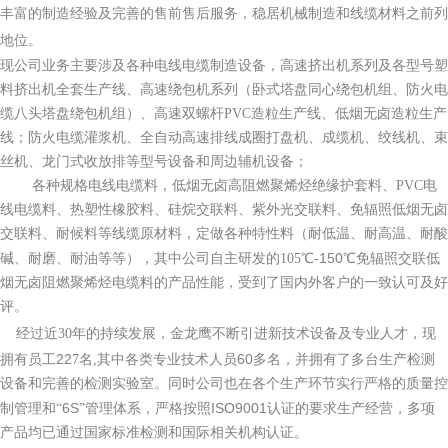
丰富的制造经验及完善的售前售后服务，稳居机械制造和线缆材料之前列
地位。
现公司业务主要涉及各种电线电缆制造设备，高速挤出机系列及各型号塑
料挤出机全套生产线、高速绕包机系列（卧式塔盘同心绕包机组、防火电
缆八头塔盘绕包机组）、高速双螺杆PVC造粒生产线、低烟无卤造粒生产
线；防火电缆灌浆机、全自动高速排线成圈打盘机、成缆机、绞线机、束
丝机、龙门式收放排等型号设备和周边辅机设备；
各种规格电线电缆料，低烟无卤高阻燃聚烯烃绝缘护套料、PVC电
线电缆料、热塑性橡胶料、硅烷交联料、紫外光交联料、免辐照低烟无卤
交联料、耐候料等线缆原材料，定做各种特性料（耐低温、耐高温、耐酸
150
碱、耐磨、耐油等等），其中公司自主研发的105℃-
℃免辐照交联低
烟无卤阻燃聚烯烃电缆料的产品性能，受到了国内外客户的一致认可及好
评。
经过近30年的持续发展，金龙鹰不断引进新技术设备及专业人才，现
22
60
拥有员工
7名,其中各类专业技术人员
多名，并拥有了多台生产检测
设备和完善的检测实验室。同时公司也在各个生产环节实行严格的质量控
6S
ISO9001
制管理和“
”管理体系，严格按照
认证的要求生产经营，多项
产品均已通过国家标准检测和国际相关机构认证。