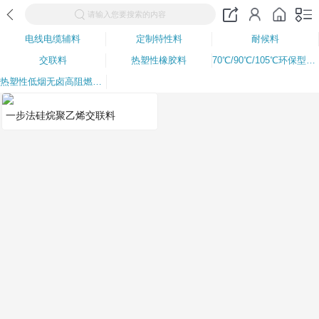
请输入您要搜索的内容
电线电缆辅料
定制特性料
耐候料
交联料
热塑性橡胶料
70℃/90℃/105℃环保型PVC电线电缆料
热塑性低烟无卤高阻燃聚烯烃绝缘护套料
一步法硅烷聚乙烯交联料